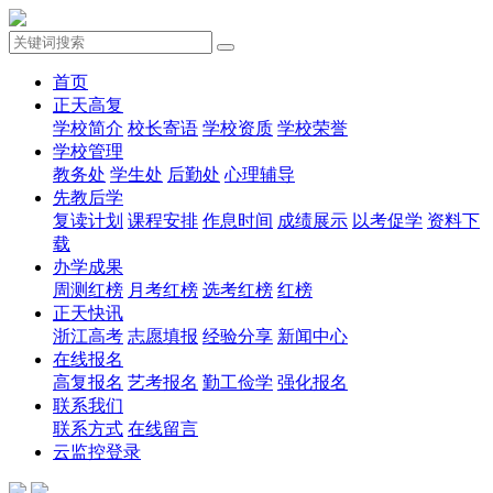
首页
正天高复
学校简介
校长寄语
学校资质
学校荣誉
学校管理
教务处
学生处
后勤处
心理辅导
先教后学
复读计划
课程安排
作息时间
成绩展示
以考促学
资料下
载
办学成果
周测红榜
月考红榜
选考红榜
红榜
正天快讯
浙江高考
志愿填报
经验分享
新闻中心
在线报名
高复报名
艺考报名
勤工俭学
强化报名
联系我们
联系方式
在线留言
云监控登录